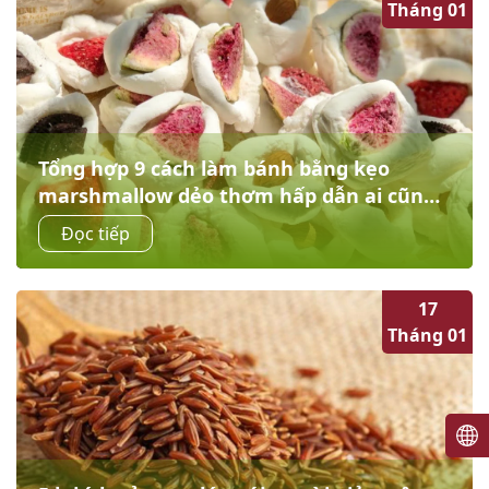
Tháng 01
Tổng hợp 9 cách làm bánh bằng kẹo
marshmallow dẻo thơm hấp dẫn ai cũng
mê
Những chiếc bánh với vẻ ngoài xinh đẹp cùng hương vị
Đọc tiếp
ngọt ngào bên trong dễ dàng đốn đổ tim của bất kỳ
chàng trai hay cô gái nào Cupcake quế...
17
Tháng 01