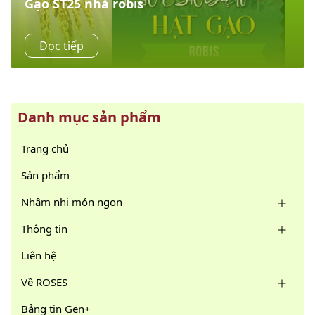
Gạo ST25 nhà robis
HẠT GẠO HÀNH TRÌNH TỪ ĐỒNG RUỘNG ĐẾN BỮA ĂN
Đọc tiếp
VẶT HIỆN ĐẠI Bạn đã từng nghĩ hạt gạo chỉ dành cho
bữa cơm gia đình? Hãy thử một lần “đổi...
Danh mục sản phẩm
Trang chủ
Sản phẩm
Nhâm nhi món ngon
Thông tin
Liên hệ
Về ROSES
Bảng tin Gen+