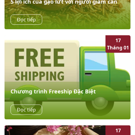
5 lợi ích của gạo lứt với người giảm cân
Gạo lứt chứa ít tinh bột, ít calo, giàu chất xơ và dưỡng
Đọc tiếp
chất thiết yếu khác. Do đó, nhiều người có mong muốn
giảm cân thường ăn gạo lứt. Gạo...
17
Tháng 01
Chương trình Freeship Đặc Biệt
Chương trình Freeship Đặc Biệt - Khi nhập mã FS70
Đọc tiếp
khách hàng sẽ nhận ngay: Thể lệ chương trình Truy cập
Vietnix 1. Tên chương trình:Chương trình ưu đãi
“Freeship Đặc Biệt –...
17