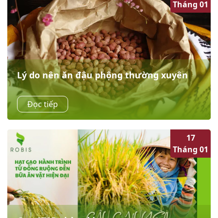
Tháng 01
Lý do nên ăn đậu phộng thường xuyên
Đậu phộng giàu protein, chất béo lành mạnh, nhiều
Đọc tiếp
loại vitamin và khoáng chất, góp phần tăng cường sức
khỏe tim mạch, phục hồi cơ bắp sau tập luyện. Bổ
sung...
17
Tháng 01