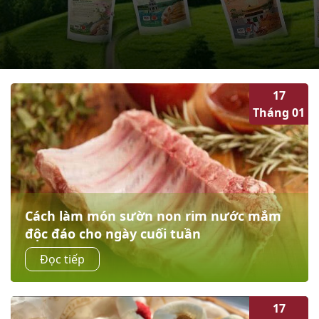
17
Tháng 01
Cách làm món sườn non rim nước mắm
độc đáo cho ngày cuối tuần
1. Chuẩn Bị Nguyên Liệu và Dụng Cụ Thực Hiện Để áp
Đọc tiếp
dụng cách làm món sườn non rim nước mắm ngon bạn
nên chuẩn bị đầy đủ các nguyên liệu...
17