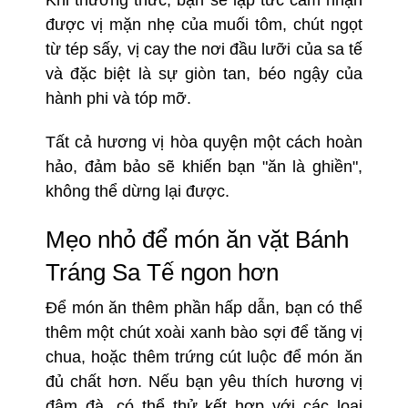
Khi thưởng thức, bạn sẽ lập tức cảm nhận
được vị mặn nhẹ của muối tôm, chút ngọt
từ tép sấy, vị cay the nơi đầu lưỡi của sa tế
và đặc biệt là sự giòn tan, béo ngậy của
hành phi và tóp mỡ.
Tất cả hương vị hòa quyện một cách hoàn
hảo, đảm bảo sẽ khiến bạn "ăn là ghiền",
không thể dừng lại được.
Mẹo nhỏ để món ăn vặt Bánh
Tráng Sa Tế ngon hơn
Để món ăn thêm phần hấp dẫn, bạn có thể
thêm một chút xoài xanh bào sợi để tăng vị
chua, hoặc thêm trứng cút luộc để món ăn
đủ chất hơn. Nếu bạn yêu thích hương vị
đậm đà, có thể thử kết hợp với các loại