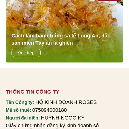
Cách làm bánh tráng sa tế Long An, đặc
sản miền Tây ăn là ghiền
Bí Kíp Làm Bánh Tráng Sa Tế Long An Giòn
Đọc tiếp
Cay, Đậm Vị Tại Nhà Mục Lục Bài Viết 1.
Bánh tráng sa tế - Món ăn vặt gây thương
nhớ 2. Hướng...
THÔNG TIN CÔNG TY
HỘ KINH DOANH ROSES
Tên Công ty:
075094000180
Mã số thuế:
HUỲNH NGỌC KÝ
Người đại diện:
Giấy chứng nhận đăng ký kinh doanh số