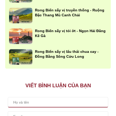
Rong Biển sấy vị truyền thống - Ruộng
Bậc Thang Mù Canh Chải
Rong Biển sấy vị tỏi ớt - Ngọn Hải Đăng
Kê Gà
Rong Biển sấy vị lẩu thái chua cay -
Đồng Bằng Sông Cửu Long
VIẾT BÌNH LUẬN CỦA BẠN