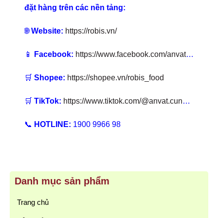
đặt hàng trên các nền tảng:
🌐
Website:
https://robis.vn/
📱
Facebook:
https://www.facebook.com/anvatcungrobis
🛒
Shopee:
https://shopee.vn/robis_food
🛒
TikTok:
https://www.tiktok.com/@anvat.cungrobis
📞
HOTLINE:
1900 9966 98
Danh mục sản phẩm
Trang chủ