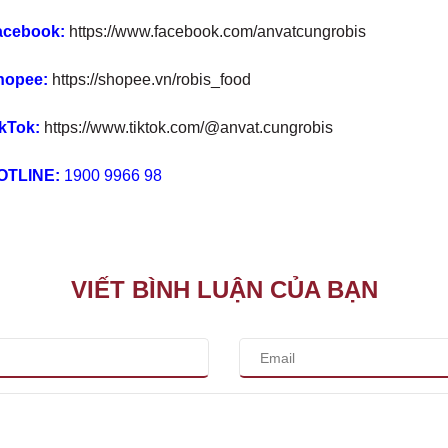
acebook:
https://www.facebook.com/anvatcungrobis
hopee:
https://shopee.vn/robis_food
kTok:
https://www.tiktok.com/@anvat.cungrobis
OTLINE:
1900 9966 98
VIẾT BÌNH LUẬN CỦA BẠN