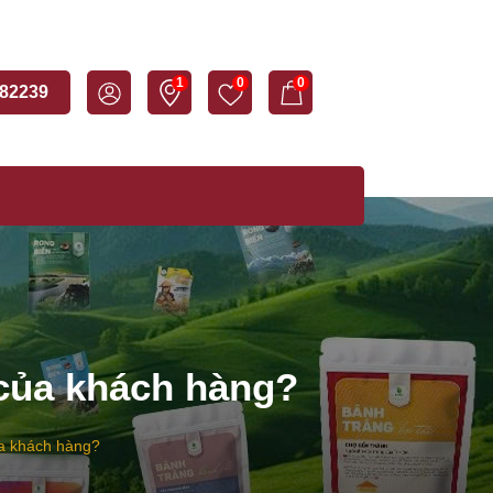
1
0
0
82239
 của khách hàng?
ủa khách hàng?