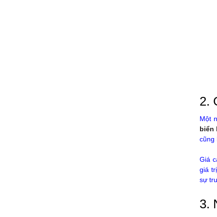
2. 
Một n
biển
cũng 
Giá c
giá t
sự tr
3.