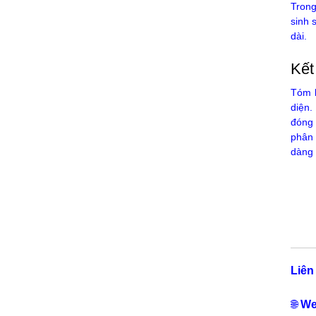
Trong
sinh 
dài.
Kết
Tóm l
diện.
đóng 
phân 
dàng 
Liên
🌐
We