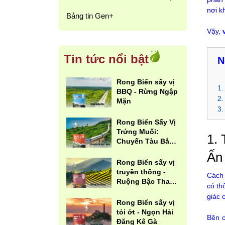
nơi k
Bảng tin Gen+
Vậy,
Tin tức nổi bật
N
Rong Biển sấy vị
1.
BBQ - Rừng Ngập
2.
Mặn
3.
Rong Biển Sấy Vị
Trứng Muối:
1.
Chuyến Tàu Bắc -
Nam
Ấn
Rong Biển sấy vị
truyền thống -
Cách 
Ruộng Bậc Thang
có th
Mù Canh Chải
giác 
Rong Biển sấy vị
tỏi ớt - Ngọn Hải
Bên c
Đăng Kê Gà