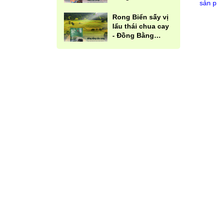
sản p
Rong Biển sấy vị
lẩu thái chua cay
- Đồng Bằng
Sông Cửu Long