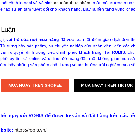
 bối cảnh lo ngại về vệ sinh
an toàn thực phẩm
, một môi trường mua s
sẽ tạo sự an tâm tuyệt đối cho khách hàng. Đây là nền tảng vững chắ
 Luận
ại,
vai trò của nơi mua hàng
đã vượt xa một điểm giao dịch đơn th
 Từ trưng bày sản phẩm, sự chuyên nghiệp của nhân viên, đến các chí
vai trò quyết định trong việc chinh phục khách hàng. Tại
ROBIS
, chú
phối uy tín, cả online và offline, để mang đến một không gian mua sắ
tìm thấy những sản phẩm chất lượng và tận hưởng trải nghiệm mua sắ
MUA NGAY TRÊN SHOPEE
MUA NGAY TRÊN TIKTOK
 hệ ngay với ROBIS để được tư vấn và đặt hàng trên các nề
bsite:
https://robis.vn/