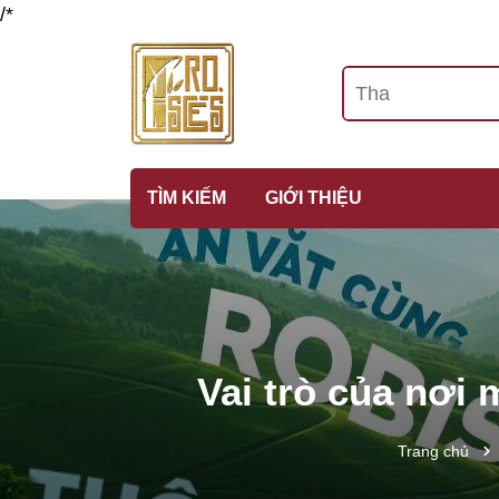
/*
TÌM KIẾM
GIỚI THIỆU
Vai trò của nơi
Trang chủ