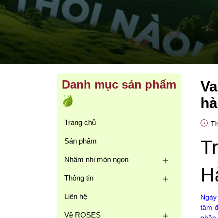
Danh mục sản phẩm
Va
hà
Trang chủ
Th
Sản phẩm
T
Nhâm nhi món ngon
H
Thông tin
Liên hệ
Ngày 
tâm đ
Về ROSES
phần