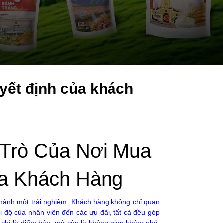
uyết định của khách
 Trò Của Nơi Mua
ủa Khách Hàng
thành một trải nghiệm. Khách hàng không chỉ quan
 độ của nhân viên đến các ưu đãi, tất cả đều góp
 chỉ là điểm bán, mà còn là không gian khám phá,