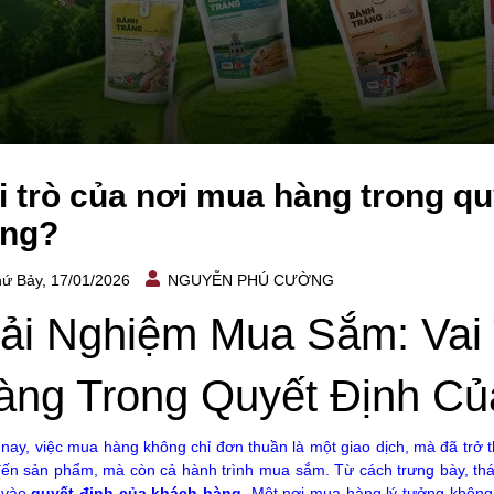
i trò của nơi mua hàng trong q
ng?
ứ Bảy, 17/01/2026
NGUYỄN PHÚ CƯỜNG
rải Nghiệm Mua Sắm: Vai
àng Trong Quyết Định C
nay, việc mua hàng không chỉ đơn thuần là một giao dịch, mà đã trở 
ến sản phẩm, mà còn cả hành trình mua sắm. Từ cách trưng bày, thái
 vào
quyết định của khách hàng
. Một nơi mua hàng lý tưởng không